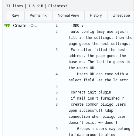
31 lines
1.6 KiB
Plaintext
Raw
Permalink
Normal View
History
Unescape
Create TODO
TODO :
auto config (may use ajax): 
fill in the settings, then the 
page guess the next settings.
Ex : after filled the host 
address, the page guess the 
base dn. The last to guess is 
the users OU.
	Users OU can come with a 
select field, as the ld_attr.
correct init plugin
if mail isn't furnished ?
create common piwigo users 
upon successfull ldap 
connection when piwigo user 
doesn't exist => done !
	Groups : users may belong 
to ldap group to allow 